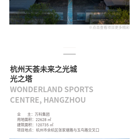
※点击查看项目更多精彩
杭州天荟未来之光城
光之塔
WONDERLAND SPORTS
CENTRE, HANGZHOU
业 主：万科集团
用地面积：22628 ㎡
建筑面积：120735 ㎡
项目地点
：
杭州市余杭区张家塘路与玉鸟路交叉口