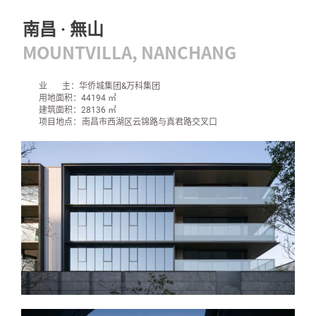
南昌 · 無山
MOUNTVILLA, NANCHANG
业 主：华侨城集团&万科集团
用地面积：44194 ㎡
建筑面积：28136 ㎡
项目地点
：
南昌市西湖区云锦路与真君路交叉口